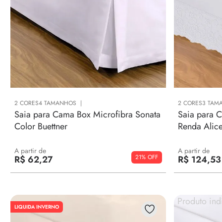
2
CORES
4
TAMANHOS
2
CORES
3
TAM
Saia para Cama Box Microfibra Sonata
Saia para 
Color Buettner
Renda Alice
A partir de
A partir de
21%
R$
62
,
27
R$
124
,
53
Produto ind
LIQUIDA INVERNO