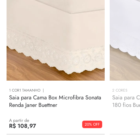
1
COR
1
TAMANHO
2
CORES
Saia para Cama Box Microfibra Sonata
Saia para C
Renda Janer Buettner
180 fios Bu
A partir de
20%
R$
108
,
97