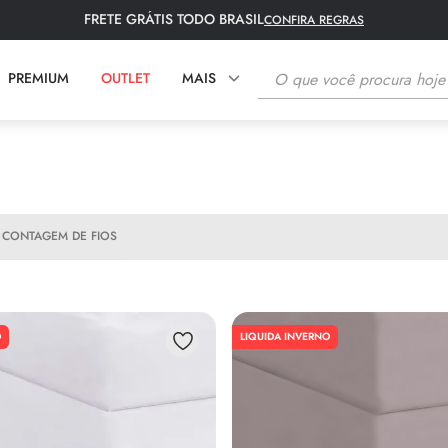
FRETE GRÁTIS TODO BRASIL
CONFIRA REGRAS
O que você procura hoje?
PREMIUM
OUTLET
MAIS
TERMOS MAIS BUSCADOS
1
º
fronha
2
º
tapete
CONTAGEM DE FIOS
3
º
lençol
4
º
colcha
5
º
toalha rosto
O
LIQUIDA INVERNO
6
º
toalha banho
7
º
bambu
8
º
porta travesseiro