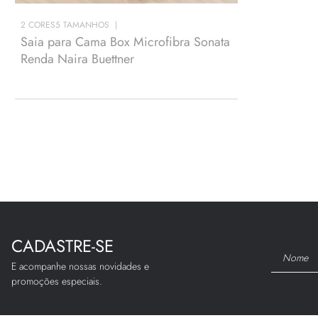
2
CORES
5
TAMANHOS
Saia para Cama Box Microfibra Sonata
Renda Naira Buettner
CADASTRE-SE
E acompanhe nossas novidades e
promoções especiais.