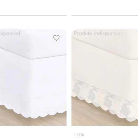
isponível
Produto indisponível
1
COR