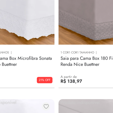
9
º
manta
10
º
edredom
ANHOS
1
COR
1
COR
1
TAMANHO
Cama Box Microfibra Sonata
Saia para Cama Box 180 F
 Buettner
Renda Nice Buettner
A partir de
21%
R$
138
,
97
isponível
Produto indisponível