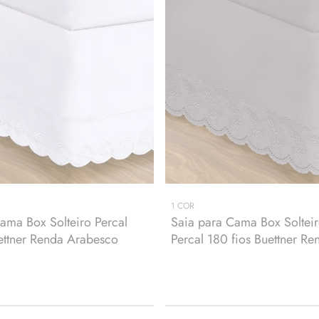
1
COR
ama Box Solteiro Percal
Saia para Cama Box Solteir
ettner Renda Arabesco
Percal 180 fios Buettner R