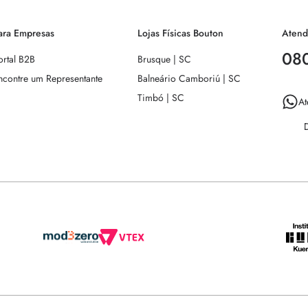
ara Empresas
Lojas Físicas Bouton
Atend
08
ortal B2B
Brusque | SC
ncontre um Representante
Balneário Camboriú | SC
Timbó | SC
At