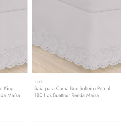
1
COR
o King
Saia para Cama Box Solteiro Percal
enda Maísa
180 fios Buettner Renda Maísa