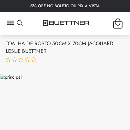
5% OFF
NO BOLETO OU PIX À VISTA
TERMOS MAIS BUSCADOS
TOALHA DE ROSTO 50CM X 70CM JACQUARD
1
º
fronha
LESLIE BUETTNER
2
º
tapete
3
º
lençol
4
º
colcha
5
º
bambu
6
º
toalha rosto
7
º
porta travesseiro
8
º
manta
9
º
toalha banho