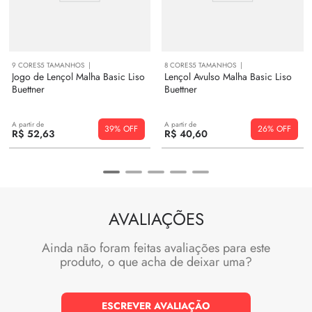
9
CORES
5
TAMANHOS
8
CORES
5
TAMANHOS
Jogo de Lençol Malha Basic Liso
Lençol Avulso Malha Basic Liso
Buettner
Buettner
A partir de
A partir de
39%
26%
R$
52
,
63
R$
40
,
60
AVALIAÇÕES
Ainda não foram feitas avaliações para este
produto, o que acha de deixar uma?
ESCREVER AVALIAÇÃO