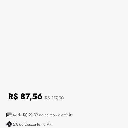
R$
87
,
56
R$
117
,
90
4
x de
R$
21
,
89
no cartão de crédito
5
% de Desconto no Pix