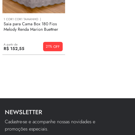
10
º
edredom
1
COR
1
COR
1
TAMANHO
Saia para Cama Box 180 Fios
Melody Renda Marion Buettner
A partir de
21%
R$
152
,
55
NEWSLETTER
Cadastre-se e acompanhe nossas novidades e
promoções especiais.