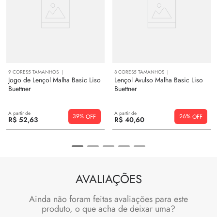
9
CORES
5
TAMANHOS
8
CORES
5
TAMANHOS
Jogo de Lençol Malha Basic Liso
Lençol Avulso Malha Basic Liso
Buettner
Buettner
A partir de
A partir de
39%
26%
R$
52
,
63
R$
40
,
60
AVALIAÇÕES
Ainda não foram feitas avaliações para este
produto, o que acha de deixar uma?