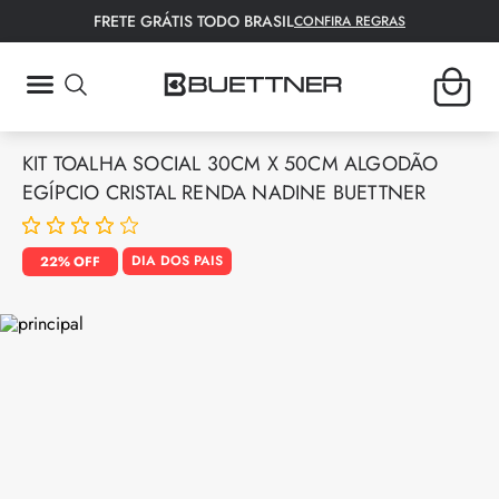
FRETE GRÁTIS TODO BRASIL
CONFIRA REGRAS
TERMOS MAIS BUSCADOS
KIT TOALHA SOCIAL 30CM X 50CM ALGODÃO
1
º
fronha
EGÍPCIO CRISTAL RENDA NADINE BUETTNER
2
º
tapete
3
º
lençol
DIA DOS PAIS
22%
4
º
colcha
5
º
toalha rosto
6
º
toalha banho
7
º
bambu
8
º
porta travesseiro
9
º
manta