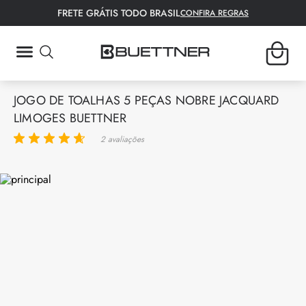
FRETE GRÁTIS TODO BRASIL
CONFIRA REGRAS
TERMOS MAIS BUSCADOS
JOGO DE TOALHAS 5 PEÇAS NOBRE JACQUARD
1
º
fronha
LIMOGES BUETTNER
2
º
tapete
2
avaliações
3
º
lençol
4
º
colcha
5
º
bambu
6
º
toalha rosto
7
º
porta travesseiro
8
º
manta
9
º
toalha banho