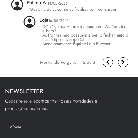
Fatima A.
14/05/2025
Gostaria de saber se as fronhas vem com zíper 
Loja
16/05/2025
Olá @Fatima Aparecida Junqueira Araújo , tud
o bem?

As fronhas não possuem zíper, o fechamento d
elas é tipo envelope 😉 .

Atenciosamente, Equipe Loja Buettner
1 - 2
de
3
NEWSLETTER
Cadastre-se e acompanhe nossas novidades e
promoções especiais.