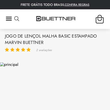
FRETE GRÁTIS TODO BRASIL
CONFIRA REGRAS
TERMOS MAIS BUSCADOS
JOGO DE LENÇOL MALHA BASIC ESTAMPADO
1
º
fronha
MARVIN BUETTNER
2
º
lençol
2
avaliações
3
º
tapete
4
º
colcha
5
º
bambu
6
º
porta travesseiro
7
º
toalha rosto
8
º
manta
9
º
toalha banho