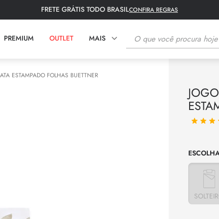
FRETE GRÁTIS TODO BRASIL
CONFIRA REGRAS
O que você procura hoje?
PREMIUM
OUTLET
MAIS
TERMOS MAIS BUSCADOS
ATA ESTAMPADO FOLHAS BUETTNER
JOGO
1
º
fronha
ESTA
2
º
tapete
3
º
lençol
4
º
colcha
5
º
toalha rosto
6
º
bambu
7
º
edredom
SOLTEI
8
º
toalha banho