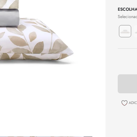
9
º
porta travesseiro
10
º
manta