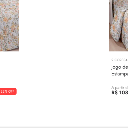
2
CORES
4
Jogo de
Estampa
A partir d
32%
R$
10