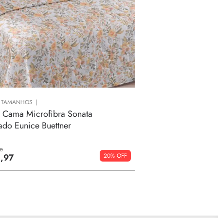
TAMANHOS
 Cama Microfibra Sonata
do Eunice Buettner
e
20%
8
,
97