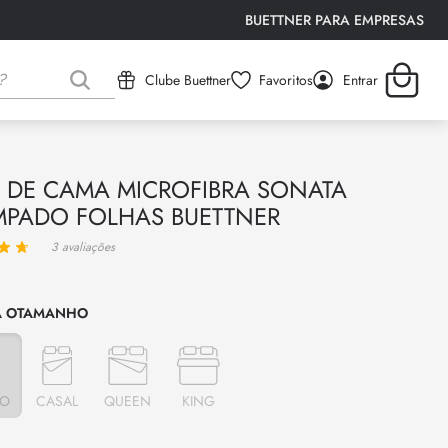
BUETTNER PARA EMPRESAS
Clube Buettner
Favoritos
Entrar
 DE CAMA MICROFIBRA SONATA
MPADO FOLHAS BUETTNER
3
avaliações
TAMANHO
RO
CASAL
QUEEN
KING