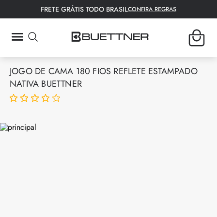
FRETE GRÁTIS TODO BRASIL
CONFIRA REGRAS
TERMOS MAIS BUSCADOS
JOGO DE CAMA 180 FIOS REFLETE ESTAMPADO
1
º
fronha
NATIVA BUETTNER
2
º
tapete
3
º
lençol
4
º
colcha
5
º
bambu
6
º
toalha rosto
7
º
porta travesseiro
8
º
manta
9
º
toalha banho