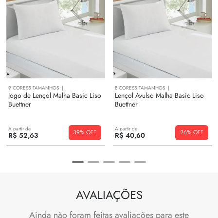
9
CORES
5
TAMANHOS
8
CORES
5
TAMANHOS
Jogo de Lençol Malha Basic Liso
Lençol Avulso Malha Basic Liso
Buettner
Buettner
A partir de
A partir de
39%
26%
R$
52
,
63
R$
40
,
60
AVALIAÇÕES
Ainda não foram feitas avaliações para este