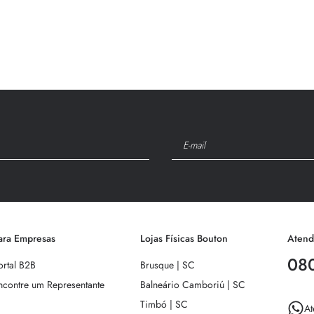
9
º
manta
10
º
edredom
ara Empresas
Lojas Físicas Bouton
Atend
08
ortal B2B
Brusque | SC
ncontre um Representante
Balneário Camboriú | SC
Timbó | SC
At