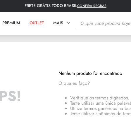
FRETE GRÁTIS TODO BRASIL
CONFIRA REGRAS
O que você procura hoje?
PREMIUM
OUTLET
MAIS
TERMOS MAIS BUSCADOS
1
º
fronha
2
º
tapete
Nenhum produto foi encontrado
3
º
lençol
O que eu faço?
4
º
colcha
PS!
5
º
toalha rosto
Verifique os termos digitados.
Tente utilizar uma única palavr
6
º
toalha banho
Utilize termos genéricos na bu
Tente utilizar sinônimos do te
7
º
bambu
8
º
porta travesseiro