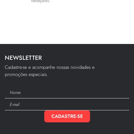
desejado.
10
º
edredom
NEWSLETTER
Cadastre-se e acompanhe nossas novidades e
promoções especiais.
CADASTRE-SE