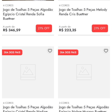
4
CORES
4
CORES
Jogo de Toalhas 5 Peças Algodão
Jogo de Toalhas 5 Peças Melody
Egípcio Cristal Renda Sofia
Renda Cris Buettner
Buettner
A partir de
A partir de
21%
21%
R$
346
,
59
R$
223
,
35
DIA DOS PAIS
DIA DOS PAIS
4
CORES
3
CORES
Jogo de Toalhas 5 Peças Algodão
Jogo de Toalhas 5 Peças Algodão
Egípcio Cristal Renda Nadine
Egípcio Nobre Murano Buettner