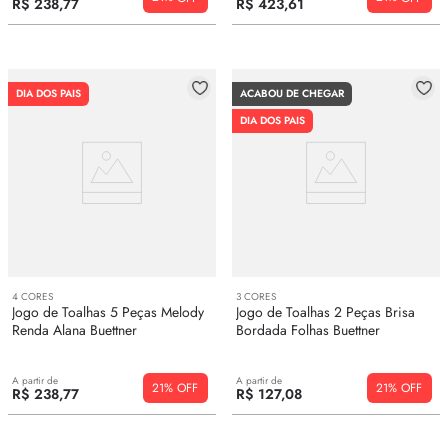
R$
238
,
77
R$
423
,
61
DIA DOS PAIS
ACABOU DE CHEGAR
DIA DOS PAIS
4
CORES
3
CORES
Jogo de Toalhas 5 Peças Melody
Jogo de Toalhas 2 Peças Brisa
Renda Alana Buettner
Bordada Folhas Buettner
A partir de
A partir de
21%
21%
R$
238
,
77
R$
127
,
08