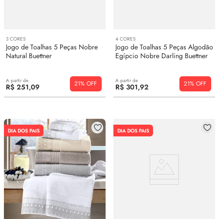
3
CORES
4
CORES
Jogo de Toalhas 5 Peças Nobre
Jogo de Toalhas 5 Peças Algodão
Natural Buettner
Egípcio Nobre Darling Buettner
A partir de
A partir de
21%
21%
R$
251
,
09
R$
301
,
92
DIA DOS PAIS
DIA DOS PAIS