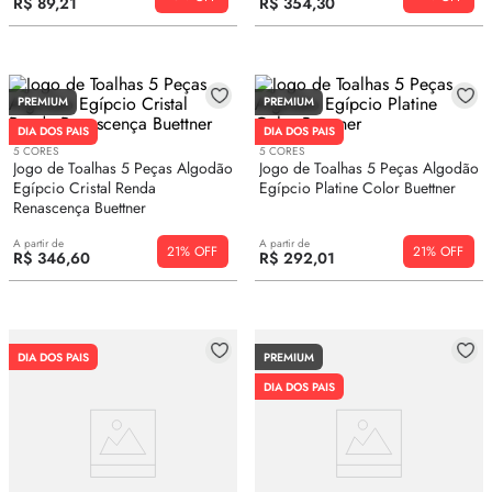
R$
89
,
21
R$
354
,
30
10
º
edredom
PREMIUM
PREMIUM
DIA DOS PAIS
DIA DOS PAIS
5
CORES
5
CORES
Jogo de Toalhas 5 Peças Algodão
Jogo de Toalhas 5 Peças Algodão
Egípcio Cristal Renda
Egípcio Platine Color Buettner
Renascença Buettner
A partir de
A partir de
21%
21%
R$
346
,
60
R$
292
,
01
DIA DOS PAIS
PREMIUM
DIA DOS PAIS