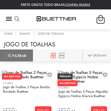
FRETE GRÁTIS TODO BRASIL
CONFIRA REGRAS
TERMOS MAIS BUSCADOS
BANHO
JOGO DE TOALHAS
1
º
fronha
JOGO DE TOALHAS
2
º
tapete
ORDENAR
FILTRAR
3
º
lençol
4
º
colcha
5
º
bambu
DIA DOS PAIS
PREMIUM
6
º
toalha rosto
3
CORES
DIA DOS PAIS
Jogo de Toalhas 2 Peças Bambu
5
CORES
Bordado Buettner
Jogo de Toalhas 5 Peças Algodão
7
º
porta travesseiro
Egípcio Nobre Aliance Buettner
8
º
manta
A partir de
A partir de
9
º
toalha banho
26%
21%