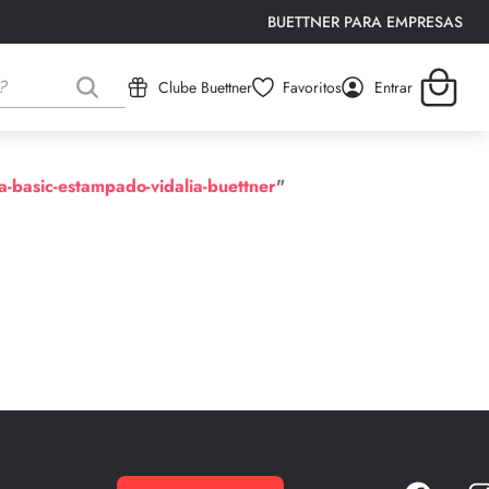
BUETTNER PARA EMPRESAS
Clube Buettner
Favoritos
Entrar
-basic-estampado-vidalia-buettner
"