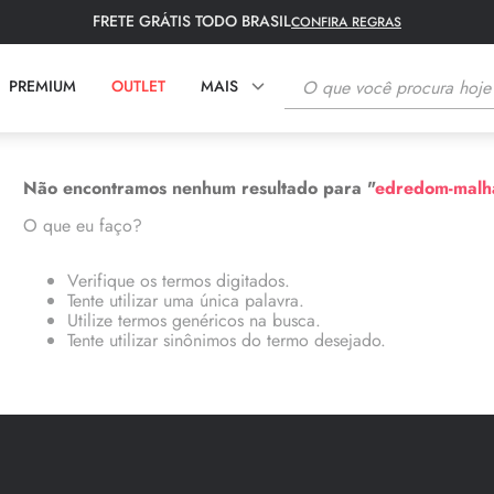
FRETE GRÁTIS TODO BRASIL
CONFIRA REGRAS
O que você procura hoje?
PREMIUM
OUTLET
MAIS
TERMOS MAIS BUSCADOS
Não encontramos nenhum resultado para "
edredom-malha
1
º
fronha
O que eu faço?
2
º
tapete
Verifique os termos digitados.
3
º
lençol
Tente utilizar uma única palavra.
Utilize termos genéricos na busca.
4
º
colcha
Tente utilizar sinônimos do termo desejado.
5
º
bambu
6
º
toalha rosto
7
º
porta travesseiro
8
º
manta