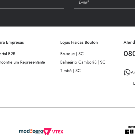
9
º
toalha banho
10
º
edredom
ara Empresas
Lojas Físicas Bouton
Atend
08
ortal B2B
Brusque | SC
ncontre um Representante
Balneário Camboriú | SC
Timbó | SC
At