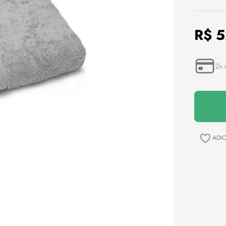
9
º
toalha banho
10
º
edredom
R$
5
2
x