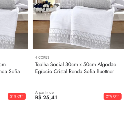
4
CORES
0cm
Toalha Social 30cm x 50cm Algodão
nda Sofia
Egípcio Cristal Renda Sofia Buettner
A partir de
21%
21%
R$
25
,
41