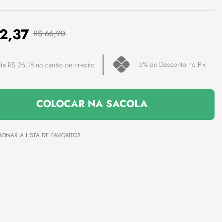
2
,
37
R$
66
,
90
5
% de Desconto no Pix
 de
R$
26
,
18
no cartão de crédito