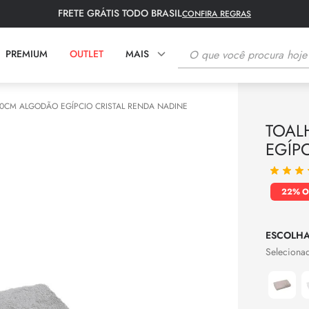
FRETE GRÁTIS TODO BRASIL
CONFIRA REGRAS
O que você procura hoje?
PREMIUM
OUTLET
MAIS
TERMOS MAIS BUSCADOS
80CM ALGODÃO EGÍPCIO CRISTAL RENDA NADINE
TOAL
1
º
fronha
EGÍP
2
º
tapete
3
º
lençol
22%
4
º
colcha
5
º
bambu
6
º
toalha rosto
7
º
porta travesseiro
8
º
manta