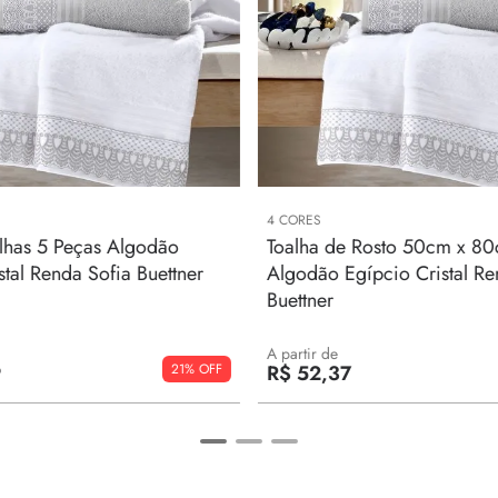
4
CORES
lhas 5 Peças Algodão
Toalha de Rosto 50cm x 8
stal Renda Sofia Buettner
Algodão Egípcio Cristal Re
Buettner
A partir de
21%
9
R$
52
,
37