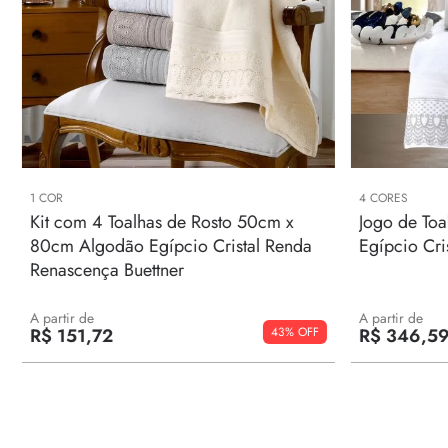
1
COR
4
CORES
Kit com 4 Toalhas de Rosto 50cm x
Jogo de Toa
80cm Algodão Egípcio Cristal Renda
Egípcio Cri
Renascença Buettner
A partir de
A partir de
43%
R$
151
,
72
R$
346
,
5