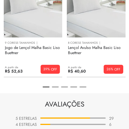
9
CORES
5
TAMANHOS
8
CORES
5
TAMANHOS
Jogo de Lençol Malha Basic Liso
Lençol Avulso Malha Basic Liso
Buettner
Buettner
A partir de
A partir de
39%
26%
R$
52
,
63
R$
40
,
60
AVALIAÇÕES
5
ESTRELAS
29
4
ESTRELAS
6