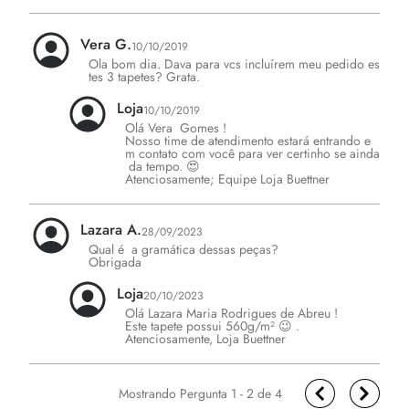
Vera G.
10/10/2019
Ola bom dia. Dava para vcs incluírem meu pedido es
tes 3 tapetes? Grata.
Loja
10/10/2019
Olá Vera  Gomes !

Nosso time de atendimento estará entrando e
m contato com você para ver certinho se ainda
 da tempo. 😍

Atenciosamente; Equipe Loja Buettner
Lazara A.
28/09/2023
Qual é  a gramática dessas peças?

Obrigada 
Loja
20/10/2023
Olá Lazara Maria Rodrigues de Abreu !

Este tapete possui 560g/m² 😉 .

Atenciosamente, Loja Buettner
1 - 2
de
4