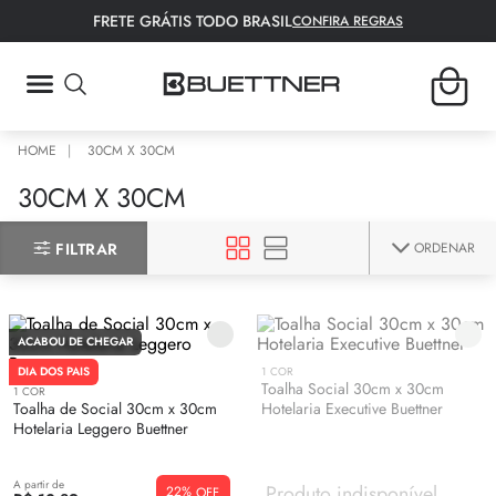
FRETE GRÁTIS TODO BRASIL
CONFIRA REGRAS
TERMOS MAIS BUSCADOS
30CM X 30CM
1
º
fronha
30CM X 30CM
2
º
tapete
ORDENAR
FILTRAR
3
º
lençol
4
º
colcha
5
º
bambu
ACABOU DE CHEGAR
6
º
toalha rosto
1
COR
DIA DOS PAIS
Toalha Social 30cm x 30cm
1
COR
Toalha de Social 30cm x 30cm
Hotelaria Executive Buettner
7
º
porta travesseiro
Hotelaria Leggero Buettner
8
º
manta
A partir de
9
º
toalha banho
Produto indisponível
22%